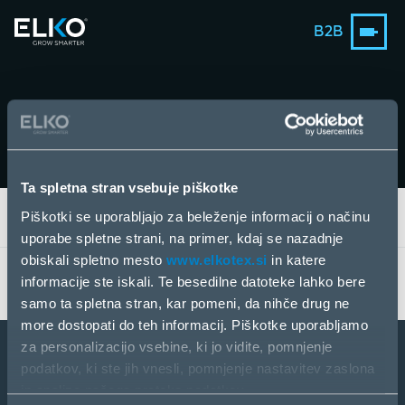
B2B
Events
Ta spletna stran vsebuje piškotke
Piškotki se uporabljajo za beleženje informacij o načinu
EVENTS
uporabe spletne strani, na primer, kdaj se nazadnje
obiskali spletno mesto
www.elkotex.si
in katere
No upcoming events found.
informacije ste iskali. Te besedilne datoteke lahko bere
samo ta spletna stran, kar pomeni, da nihče drug ne
more dostopati do teh informacij. Piškotke uporabljamo
za personalizacijo vsebine, ki jo vidite, pomnjenje
podatkov, ki ste jih vnesli, pomnjenje nastavitev zaslona
Postanite partner
in analizo našega pretoka podatkov.