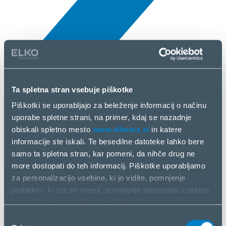
All news
Ta spletna stran vsebuje piškotke
10 Apr, 2025
Piškotki se uporabljajo za beleženje informacij o načinu
uporabe spletne strani, na primer, kdaj se nazadnje
Anker
obiskali spletno mesto
www.elkotex.si
in katere
informacije ste iskali. Te besedilne datoteke lahko bere
samo ta spletna stran, kar pomeni, da nihče drug ne
more dostopati do teh informacij. Piškotke uporabljamo
za personalizacijo vsebine, ki jo vidite, pomnjenje
podatkov, ki ste jih vnesli, pomnjenje nastavitev zaslona
in analizo našega pretoka podatkov.
Informacije o vašem načinu uporabe naše spletne strani
Izbira