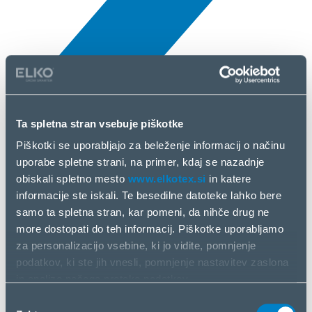
All news
Ta spletna stran vsebuje piškotke
10 Apr, 2025
Piškotki se uporabljajo za beleženje informacij o načinu
uporabe spletne strani, na primer, kdaj se nazadnje
Blackview
obiskali spletno mesto
www.elkotex.si
in katere
informacije ste iskali. Te besedilne datoteke lahko bere
samo ta spletna stran, kar pomeni, da nihče drug ne
more dostopati do teh informacij. Piškotke uporabljamo
za personalizacijo vsebine, ki jo vidite, pomnjenje
podatkov, ki ste jih vnesli, pomnjenje nastavitev zaslona
in analizo našega pretoka podatkov.
Informacije o vašem načinu uporabe naše spletne strani
Izbira