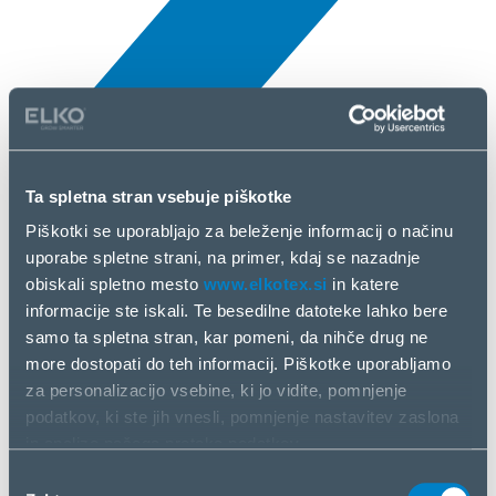
All news
Ta spletna stran vsebuje piškotke
10 Apr, 2025
Piškotki se uporabljajo za beleženje informacij o načinu
uporabe spletne strani, na primer, kdaj se nazadnje
DREAME
obiskali spletno mesto
www.elkotex.si
in katere
informacije ste iskali. Te besedilne datoteke lahko bere
samo ta spletna stran, kar pomeni, da nihče drug ne
more dostopati do teh informacij. Piškotke uporabljamo
za personalizacijo vsebine, ki jo vidite, pomnjenje
podatkov, ki ste jih vnesli, pomnjenje nastavitev zaslona
in analizo našega pretoka podatkov.
Informacije o vašem načinu uporabe naše spletne strani
Izbira