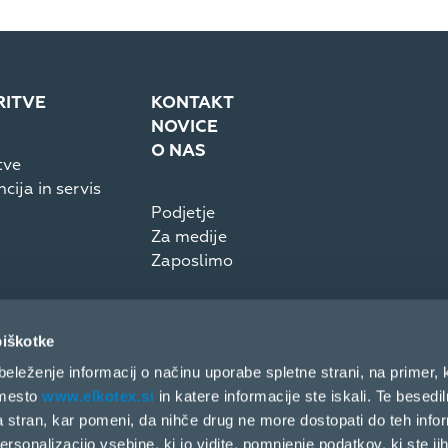
RITVE
KONTAKT
NOVICE
O NAS
tve
cija in servis
Podjetje
Za medije
Zaposlimo
piškotke
beleženje informacij o načinu uporabe spletne strani, na primer, 
 mesto
www.elkotex.si
in katere informacije ste iskali. Te besedi
 stran, kar pomeni, da nihče drug ne more dostopati do teh infor
sonalizacijo vsebine, ki jo vidite, pomnjenje podatkov, ki ste jih