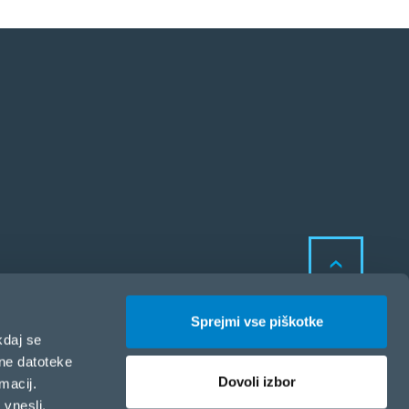
Sprejmi vse piškotke
kdaj se
lne datoteke
Dovoli izbor
macij.
Politika zasebnosti in
 vnesli,