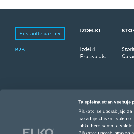
IZDELKI
STO
Postanite partner
Izdelki
Stori
B2B
Proizvajalci
Garan
Ta spletna stran vsebuje 
Piškotki se uporabljajo za 
nazadnje obiskali spletno
lahko bere samo ta spletna
Magistrova 1, 1000 Ljubljana, Slovenija
Piškotke uporabljamo za per