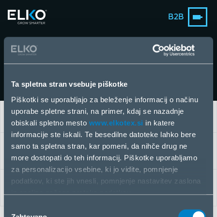
B2B
News
Ta spletna stran vsebuje piškotke
Piškotki se uporabljajo za beleženje informacij o načinu
uporabe spletne strani, na primer, kdaj se nazadnje
SHOW ME
obiskali spletno mesto
www.elkotex.si
in katere
informacije ste iskali. Te besedilne datoteke lahko bere
samo ta spletna stran, kar pomeni, da nihče drug ne
ALL CATEGORIES
more dostopati do teh informacij. Piškotke uporabljamo
za personalizacijo vsebine, ki jo vidite, pomnjenje
podatkov, ki ste jih vnesli, pomnjenje nastavitev zaslona
ALL YEARS
in analizo našega pretoka podatkov.
Informacije o vašem načinu uporabe naše spletne strani
Izbira
dajemo v skupno rabo z družbenimi omrežji ter partnerji
Zahtevano