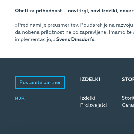
Obeti za prihodnost – novi trgi, novi izdelki, nove 
»Pred nami je preusmeritev. Poudarek je na razvoju 
da nobena priložnost ne bo zapravljena. Imamo že ož
implementacijo,«
Svens Dinsdorfs
.
IZDELKI
STO
Postanite partner
Izdelki
Stori
B2B
Proizvajalci
Garan