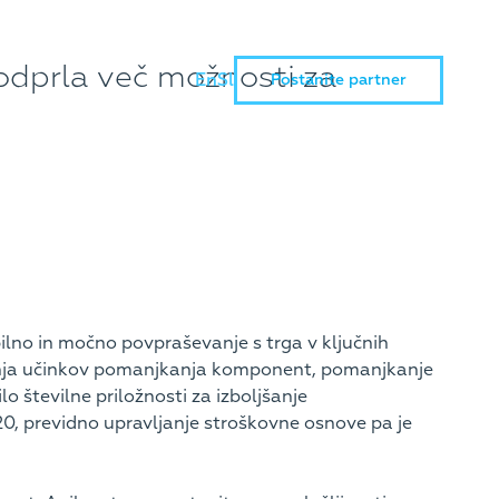
odprla več možnosti za
En
Sl
Postanite partner
ilno in močno povpraševanje s trga v ključnih
čenja učinkov pomanjkanja komponent, pomanjkanje
o številne priložnosti za izboljšanje
20, previdno upravljanje stroškovne osnove pa je