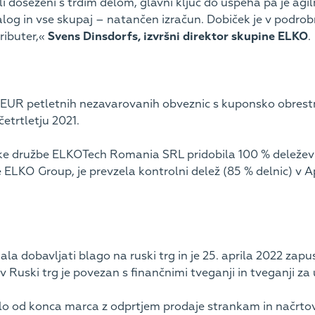
ili doseženi s trdim delom, glavni ključ do uspeha pa je agi
 zalog in vse skupaj – natančen izračun. Dobiček je v podrob
ributer,«
Svens Dinsdorfs, izvršni direktor skupine ELKO
.
 EUR petletnih nezavarovanih obveznic s kuponsko obrestn
etrtletju 2021.
ske družbe ELKOTech Romania SRL pridobila 100 % deležev 
e ELKO Group, je prevzela kontrolni delež (85 % delnic) v A
la dobavljati blago na ruski trg in je 25. aprila 2022 zapu
v Ruski trg je povezan s finančnimi tveganji in tveganji za
lo od konca marca z odprtjem prodaje strankam in načrto