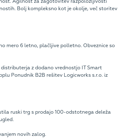
lnost. Agilnost za zagotovitev razpoložljivosti
nostih. Bolj kompleksno kot je okolje, več storitev
o mero 6 letno, plačljive polletno. Obveznice so
distributerja z dodano vrednostjo IT Smart
pplu Ponudnik B2B rešitev Logicworks s.r.o. iz
stila ruski trg s prodajo 100-odstotnega deleža
 ugled.
vanjem novih zalog.