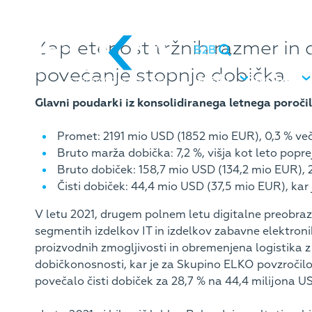
Zapletenost tržnih razmer in
B2B
povečanje stopnje dobička.
Izdelki
Storitve
Glavni poudarki iz konsolidiranega letnega poročil
Promet: 2191 mio USD (1852 mio EUR), 0,3 % več 
Bruto marža dobička: 7,2 %, višja kot leto popre
Bruto dobiček: 158,7 mio USD (134,2 mio EUR), 2
Čisti dobiček: 44,4 mio USD (37,5 mio EUR), kar 
V letu 2021, drugem polnem letu digitalne preobrazb
segmentih izdelkov IT in izdelkov zabavne elektr
proizvodnih zmogljivosti in obremenjena logistika z 
dobičkonosnosti, kar je za Skupino ELKO povzročilo
povečalo čisti dobiček za 28,7 % na 44,4 milijona U