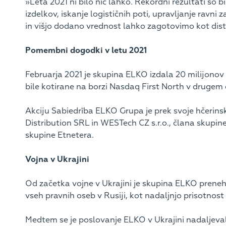
»Leta 2021 ni bilo nič lahko. Rekordni rezultati so b
izdelkov, iskanje logističnih poti, upravljanje ravni
in višjo dodano vrednost lahko zagotovimo kot dist
Pomembni dogodki v letu 2021
Februarja 2021 je skupina ELKO izdala 20 milijonov
bile kotirane na borzi Nasdaq First North v drugem č
Akciju Sabiedrība ELKO Grupa je prek svoje hčerin
Distribution SRL in WESTech CZ s.r.o., člana skupin
skupine Etnetera.
Vojna v Ukrajini
Od začetka vojne v Ukrajini je skupina ELKO preneha
vseh pravnih oseb v Rusiji, kot nadaljnjo prisotnost 
Medtem se je poslovanje ELKO v Ukrajini nadaljeva