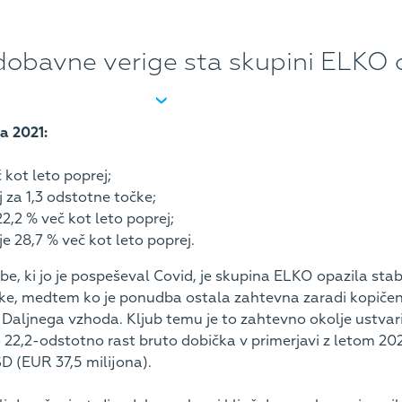
 dobavne verige sta skupini ELKO 
Novice
Kontakt
O nas
a 2021:
kot leto poprej;
j za 1,3 odstotne točke;
2,2 % več kot leto poprej;
je 28,7 % več kot leto poprej.
e, ki jo je pospeševal Covid, je skupina ELKO opazila stab
onike, medtem ko je ponudba ostala zahtevna zaradi kopi
Daljnega vzhoda. Kljub temu je to zahtevno okolje ustvaril
 22,2-odstotno rast bruto dobička v primerjavi z letom 20
SD (EUR 37,5 milijona).