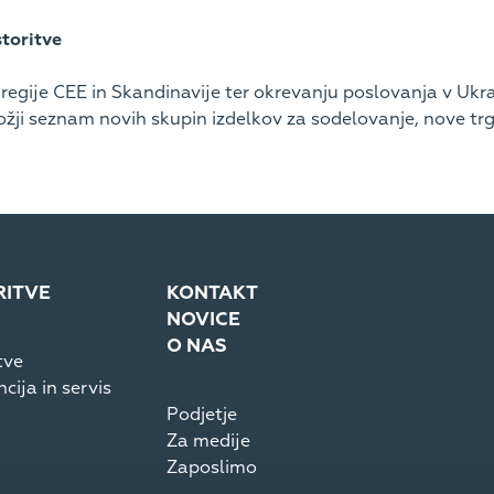
storitve
regije CEE in Skandinavije ter okrevanju poslovanja v Ukra
ji seznam novih skupin izdelkov za sodelovanje, nove trge z
RITVE
KONTAKT
NOVICE
O NAS
tve
cija in servis
Podjetje
Za medije
Zaposlimo